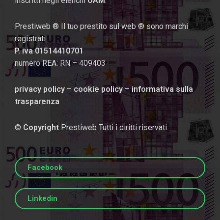
inscritti negli elenchi
OAM
.
Prestiweb ® Il tuo prestito sul web ® sono marchi
registrati
P. iva 01514410701
numero REA: RN – 409403
privacy policy
–
cookie policy
–
informativa sulla
trasparenza
©
Copyright
Prestiweb Tutti i diritti riservati
Facebook
Linkedin