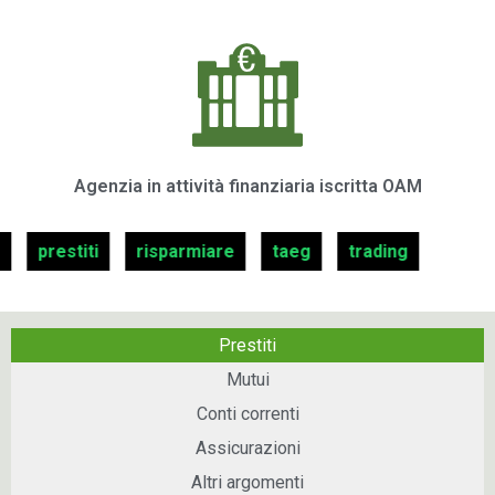
Agenzia in attività finanziaria iscritta OAM
ionato
prestiti
risparmiare
taeg
trading
Prestiti
Mutui
Conti correnti
Assicurazioni
Altri argomenti